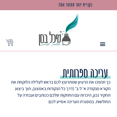
בקניית
יותר
ממוצר
אחד:
ס
פ
ר
מ
ו
ד
פ
ס
ב
עריכה ספרותית
כך תהפכו את הרעיון שמתרוצץ לכם בראש לעלילה הלוקחת את
הקורא מנקודה א' ל-ב' (דרך כל הנקודות באמצע), תוך ביצוע
תחקיר נכון, היכרות עם החוזקות שלכם ככותבים ועבודה על
החולשות. במסגרת העריכה אסייע לכם: