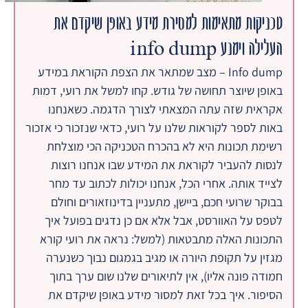
טכניקות מתאימות למסירת מידע באופן שיקדם את
העלילה וימנע info dump
Info dump – מצב שמתאר את הצפת הקוראת במידע
באופן שיוצר תחושה של גודש. קחו למשל את רועי, דמות
אקראית שזה עתה המצאתי לצורך הדגמה. כשאנחנו
באות לספר לקוראות שלנו על רועי, כדאי שנזכור כי אזכור
רשימת תכונות היא לא בהכרח הטכניקה הכי מוצלחת
לנסות להעביר לקוראת את המידע שבו אנחנו רוצות
לצייד אותה. אחרי הכל, אנחנו יכולות לכתוב עד מחר
בבוקר שרועי חכם, ביישן, מתעניין בדינוזאורים וחולם
לטפס על האוורסט, אבל אלא אם כן נדגים בפועל איך
התכונות האלה מתבטאות (למשל: נראה את רועי קורא
מגזין על תקופת היורה או מגיב בגמגום נבוך כשנערה
חמודה פונה אליו), אין לתיאורים שלנו שום ערך בתוך
הסיפור. איך בכל זאת למסור מידע באופן שיקדם את