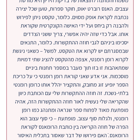
משמח והמתנה לתוצאות של בדיקת היריון היא מורטת
עצבים. האנס רוברט יאוס, חוקר ספרות, טוען שכל יצירה
נכתבת לקראת אופק מסוים. כלומר, טקסט ניתן לפירוש
ולהבנה רק ביחס ועל ידי האישה הקונקרטית שקוראת
אותו. אבל כדי שזה יהיה אפשרי, צריך ששני הצדדים
יסכימו ביניהם לגבי חוזה ההתקשרות. כלומר, התנאים
שבמסגרתם יש לקרוא את הטקסט. למשל – כשאני ניגשת
לקרוא רומן רומנטי, אצפה מהטקסט להציג שתי דמויות
שמתאהבות זו בזו תוך מעבר במספר תחנות ביניים
מוסכמות. אני אדע שאני קוראת רומן רומנטי כי על כריכת
הספר יופיע זוג מחובק, והתקציר יהלל אותו כרומן רומנטי
בלתי-נשכח. זה חוזה ההתקשרות שלי עם הכותבת כיוון
שהקריאה שלי נעשית לאור חוזה ההתקשרות הזה, אהיה
מופתעת מאוד לפתוח ספר שנראה ומתנהג כמו רומן
רומנטי, ולגלות סוף עצוב. מופתעת – כי סוף עצוב הוא
הפרה של חוזה הקריאה בין כותבת הרומאנס לקוראת
הרומאנס.ֿ האם פירושו של דבר שאסור בתכלית האיסור