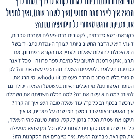
מהי הצורה הטובה ביותר לגרום לקורא לדפדף במתח לדף
הבא? איך לייצר מתח רומנטי (ואיך לשבור אותו), ואיך לתפעל
את מכניקת הרגש מאחורי כל סיטואציה נתונה?
כקוראת-בטא סדרתית, לקטורית רבת-פעלים ועורכת ספרות,
דעתי היא שהדבר החשוב ביותר לצורך העמדת כתב-יד בשל
הוא היכולת להעלות שאלות ולעניין את הקורא בפתרונן. אם
תרצו, אתן מוזמנת לחשוב על כתיבת ספר פרוזה - מכל ז'אנר -
ככתיבת תעלומה. לפעמים השאלה תהיה: מי עשה את זה? לכן
סיפורי בלשים מכונים הרבה פעמים: whodunit. מי הרג את
הסופר המפורסם? מי העלים ראיות במשפט? השאלה יכולה גם
להיות: למה הוא עשה את זה? למה הכלה השחיתה את השמלה
שרכשה בכסף רב כל כך? עוד שאלה טובה היא: איך זה קרה?
איך האסטרונאוט שרד במשך חצי שנה על מאדים, או איך
תיקנו את שמלת הכלה בזמן לטקס? פחות משנה מהי השאלה,
כל זמן שהקוראת סקרנית לענות עליה וכל זמן שהיא מפעילה
את הקוראת מבחינה רגשית. איך מייצרים את הסקרנות הזו?