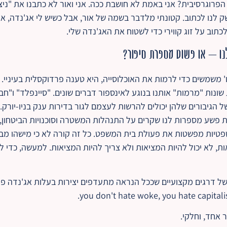
 הפרוגרסיבית? אני באמת לא חושבת ככה. אני ואור לא כתבנו את "ניצ
ק לנו לכתוב. קטונתי מלדבר בשמה של אור, אבל כשיש לי אג'נדה, א
 לכתוב על זוג קווירי כדי לשטוח את האג'נדה שלי.
נו – או פשוט מספרת סיפור?
ויצירות שונות "מרמות" אותנו בנוגע לאינספור דברים שונים. "סיינפלד" ו
 הגיבורים שלהן יכולים להרשות לעצמם לגור בדירות ענק בניו-יורק
 פשע מספרות לנו שקרים על התנהלות המשטרה וסוכנויות הביטחון, 
טיות מפשטות את פעולת בית המשפט. כל זה קורה לא כי מישהו מבק
ת, לא יכול להיות המציאות ולא צריך להיות המציאות. למעשה, כדי 
של דרגים מקצועיים שככל הנראה מתעדפים יצירות בעלות אג'נדה פרו
 אחד, וחלקי.