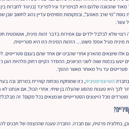
אוד שהכוונה שלהם היא לבויפרינד וגירלפרינד (בניגוד לחברות בין בנ
נוסח "מי שרב מאוהב", ובמקומות מסוימים עדיין נהוג לחשוב שבן ש
ל עשר.
רצוי שלא לבלבל ילדים עם אמירות בדבר זהות מינית, אוטומטית חשוד
 מינית מגיל אפס! פשוט… הזהות המינית הזו היא סטרייטית.
 אלו שיוצאים מהארון אחרי שהבינו יום אחד שהם בעצם סטרייטים. ל
יטעו בכמות שווה לשני הכיוונים, ההסדר הקיים רחוק מלהיות הוגן כ
סטרייטים עד גיל מאוחר מאשר ההפך.
 בחברה
הטרונורמטיבית
, כזו שמוחקת נוכחות קווירית במרחב ובה בע
ר לכך היא טענות מהסוג שהעלה בן שיחי. אחרי הכול, אם אנחנו לא רו
 מוטרדים מכל הייצוגים הסטרייטיים שנמצאים בכל מקום? זה מבלבל!
ויריים?
ן, בחלונית פרטית, עם חברה. החברה טענה שההצפה של תכנים להטב