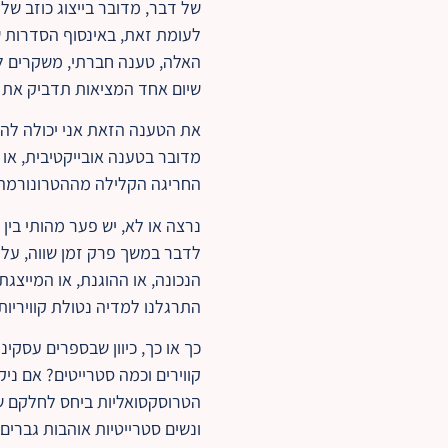
האלה, טענה חברתי, משקרים לצ
שיום אחד המציאות תדביק את הד
את הטענה הזאת אני יכולה להבי
מדובר בטענה אובייקטיבית, או 
החריגה הקלילה מההטרונורמה 
נרצה או לא, יש פער מהותי בין
לדבר במשך פרק זמן שווה, על 
הנכונה, או ההוגנת, או המייצגת
התרגלנו למדיה נטולת קוויריות,
כך או כך, כיוון שבספרים עסקי
קווירים וכמה סטרייטים? אם ני
הטרוסקסואליות ביחס לחלקם של 
ונשים סטרייטיות אוהבות גברים)