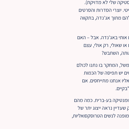
ווירי (וסליחה אם הסטטיסטיקה שלי לא מדויקת).
בשנים האחרונות, אולי 1 מתוך 10 זוגות הוא סטרייטי. יוצרי הסדרות והסרטים
הם מתוך אג'נדה, בתקווה
 אותי באג'נדה. אבל – האם
ו שאולי, רק אולי, עצם
אותה, השתבש?
משל, המחקר בו נתנו לכולם
ים יש תפיסה של הכמות
אליו אנחנו מתייחסים. אם
בקיים.
רומנטיקה בע-ברית. כמה מהם
שעדיין נראה ייצוג יתר של
מופנה לנשים הטרוסקסואליות,