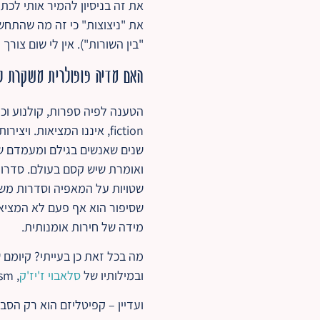
את זה בניסיון להמיר אותי לכת
את "ניצוצות" כי זה מה שהתחש
"בין השורות"). אין לי שום צורך
האם מדיה פופולרית משקרת ל
fiction, איננו המציאות. 
שנים שאנשים בגילם ומעמדם של
ואומרת שיש קסם בעולם. סדרות
שטויות על המאפיה וסדרות משפ
שסיפור הוא אף פעם לא המציאו
מידה של חירות אומנותית.
מה בכל זאת כן בעייתי? קיומם 
ובמילותיו של
סלאבוי ז'יז'ק
, you don't hate woke, you hate capitalism.
ועדיין – קפיטליזם הוא רק הסבר