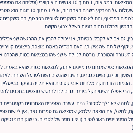
של דבר, מדובר בייצוג כוזב של המציאות. במציאות, 1 מתוך 10 אנשים הוא ק
לעומת זאת, באינסוף הסדרות שעולות על המרקע 
ופים בפרצוף, והם לא סתם משקרים לצופים בפרצוף, הם משקרים ל
מיון ולכולנו תהיה זוגיות בשלל צבעי הקשת.
ן, גם אם לא לקבל. במיוחד, אני יכולה להבין את ההרגשה שמאכילים
שיקוף של תחושה אישית? האם המדיה באמת מוצפת בייצוגים קוויריים א
השגורה והמוכרת, גורמת לנו לחוש שמשהו במציאות כמות שהכרנו 
 המציאות כפי שאנחנו מדמיינים אותה, למציאות כמות שהיא באמת. ל
השעון, וכולם, נשים כגברים, חשבו שהנשים השתלטו על השיחה. לאנש
. הכמות הזו רחוקה מלהיות אובייקטיבית והיא תלויה בעיקר בבייסליין 
 הרי אפילו השינוי הקל ביותר יגרום לנו להרגיש מוצפים בתכנים להט"
נן, למה שלא נלך לספור? נניח, עשרת הספרים האחרונים בקטגוריית 
קח, למשל, את הוצאת עלמא, שמוציאה גם ספרות גאה, אין לי שום ספק 
הסטרייטים באוכלוסייה (וייצוג חסר של לסביות. כי שוק הרומנטיקה 
.