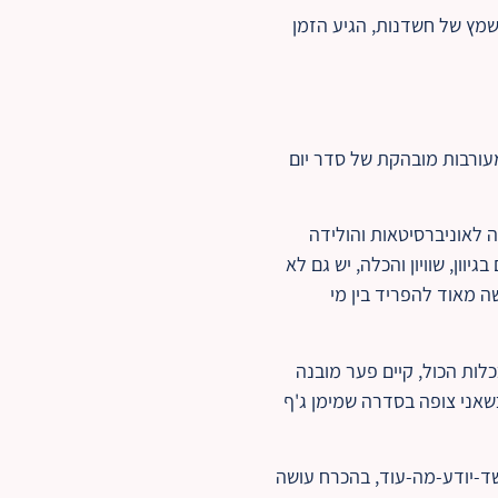
משמץ של חשדנות, הגיע הזמן
 מעורבות מובהקת של סדר יום
ה לאוניברסיטאות והולידה
ון, שוויון והכלה, יש גם לא
לתרבות דור ה-Z. בשלב מסוים נהיה קשה מאוד להפריד בין מי
לות הכול, קיים פער מובנה
שאני צופה בסדרה שמימן ג'ף
ד-יודע-מה-עוד, בהכרח עושה