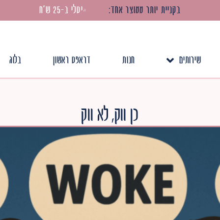
בקניית
יותר
ממוצר
אחד:
שירותים
חנות
דראפט ראשון
בלוג
כן ווק, לא ווק