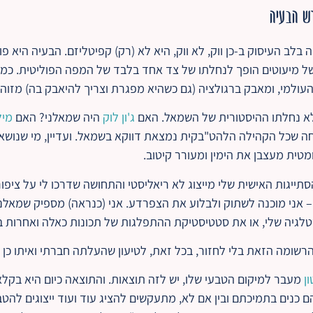
רש הבעיה
לב העיסוק ב-כן ווק, לא ווק, היא לא (רק) קפיטליזם. הבעיה היא פולי
 של מיעוטים הופך לנחלתו של צד אחד בלבד של המפה הפוליטית. כ
ולמי, ומאבק ברגולציה (גם כשהיא מפגרת וצריך להיאבק בה) מזוהה 
לא נחלתו ההיסטורית של השמאל. האם
ג'ון לוק
היה שמאלני? האם
מיל
טוחה שכל הקהילה הלהט"בקית נמצאת דווקא בשמאל. ועדיין, מי שנו
טית מעצבן את הימין ומעורר קיטוב.
תייגות האישית שלי מייצוג לא ריאליסטי והתחושה שדרכו לי על ציפו
 אני מוכנה לשתוק ולבלוע את הצפרדע. אני (כנראה) מספיק שמאלני
סטלגיה שלי, או את סטטיסטיקת ההתפלגות של תכונות כאלה ואחרות ב
ת הרשומה הזאת בלי לחזור, בכל זאת, לטיעון שהעלתה חברתי ואיתו כן
ן
מעבר למיקום הטבעי שלו, יש לזה תוצאות. והתוצאה כיום היא בקל
כשתומכי DEI, בין אם הם כנים בתמיכתם ובין אם לא, מתעקשים להציג עוד ועוד ייצוג