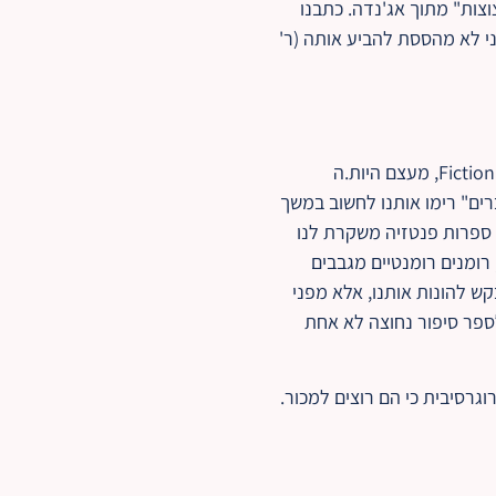
וצות" מתוך אג'נדה. כתבנו
ני לא מהססת להביע אותה (ר'
הטענה לפיה ספרות, קולנוע וכו' משמשים כדי לרמות את האוכלוסייה, היא טענה פרדוקסלית בעיניי. Fiction, מעצם היות.ה
"חברים" רימו אותנו לחשוב במשך
. ספרות פנטזיה משקרת לנו
רומנים רומנטיים מגבבים
ש להונות אותנו, אלא מפני
לספר סיפור נחוצה לא אחת
גרסיבית כי הם רוצים למכור.