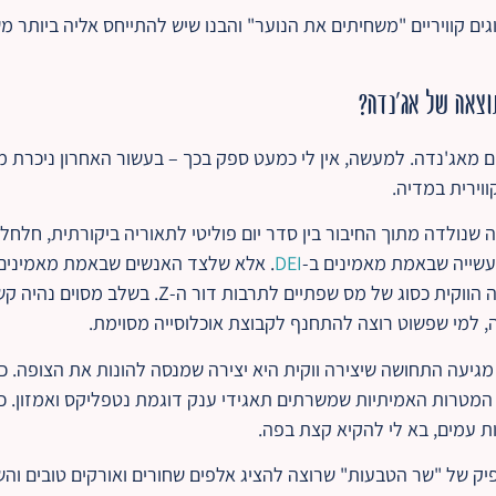
ים קוויריים "משחיתים את הנוער" והבנו שיש להתייחס אליה ביותר 
תוצאה של אג'נדה?
ונעים מאג'נדה. למעשה, אין לי כמעט ספק בכך – בעשור האחרון ניכרת
וירית במדיה.
ה שנולדה מתוך החיבור בין סדר יום פוליטי לתאוריה ביקורתית, חלחל
תעשייה שבאמת מאמינים ב-
DEI
. אלא שלצד האנשים שבאמת מאמינים בגיו
מעט גופים שאימצו את האג'נדה הווקית כסוג של מס שפתיים 
 למי שפשוט רוצה להתחנף לקבוצת אוכלוסייה מסוימת.
מגיעה התחושה שיצירה ווקית היא יצירה שמנסה להונות את הצופה. ככ
ן המטרות האמיתיות שמשרתים תאגידי ענק דוגמת נטפליקס ואמזון. כ
וות עמים, בא לי להקיא קצת בפה.
 של "שר הטבעות" שרוצה להציג אלפים שחורים ואורקים טובים והש