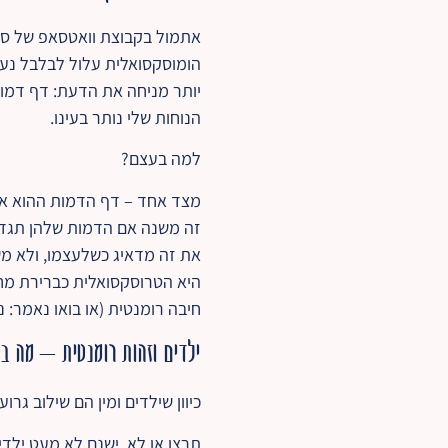
אתמול בקבוצת וואטסאפ של ספ
הומוסקסואלית עלול לבלבל נער
יותר מניחה את הדעת: דף דמות
הנוחות שלי נותר בעינו.
למה בעצם?
מצד אחד – דף הדמות ההוא אכן 
זה משנה אם הדמות שלהן תגדל 
את זה מדאיג כשלעצמו, ולא משנ
היא הטרוסקסואלית כברירת מח
חיבה רומנטית (או בואו נאמר: נ
ילדים וזהות רומנטית – מה ב
כיוון שילדים ומין הם שילוב גר
תרצו או לא, ישנם לא מעט ילדי