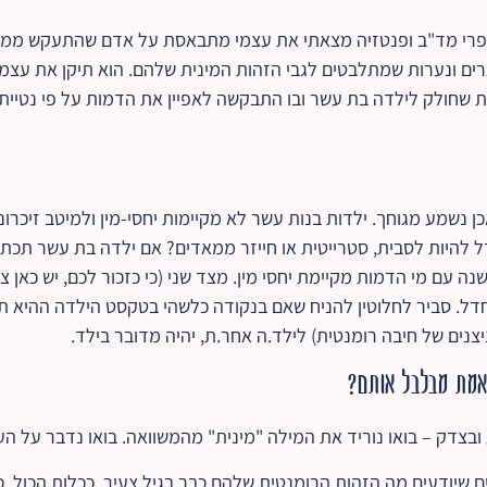
רי מד"ב ופנטזיה מצאתי את עצמי מתבאסת על אדם שהתעקש ממש 
ים ונערות שמתלבטים לגבי הזהות המינית שלהם. הוא תיקן את עצמ
 שחולק לילדה בת עשר ובו התבקשה לאפיין את הדמות על פי נטייתה
נשמע מגוחך. ילדות בנות עשר לא מקיימות יחסי-מין ולמיטב זיכרונ
להיות לסבית, סטרייטית או חייזר ממאדים? אם ילדה בת עשר תכתו
ה עם מי הדמות מקיימת יחסי מין. מצד שני (כי כזכור לכם, יש כאן צד
דל. סביר לחלוטין להניח שאם בנקודה כלשהי בטקסט הילדה ההיא 
יצנים של חיבה רומנטית) לילד.ה אחר.ת, יהיה מדובר בילד.
אמת מבלבל אותם?
וע ובצדק – בואו נוריד את המילה "מינית" מהמשוואה. בואו נדבר על ה
ם שיודעים מה הזהות הרומנטית שלהם כבר בגיל צעיר. ככלות הכול, כש